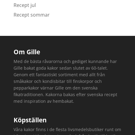
Recept jul
Recept sommar
Om Gille
Med de bästa råvarorna och gediget kunnande har
Gille bakat goda kakor sedan slutet av 60-talet.
Genom ett fantastiskt sortiment med allt från
småkakor och kondisbitar till finskorpor och
pepparkakor värnar Gille om den svenska
fikatraditionen. Kakorna bakas efter svenska recept
med inspiration av hembakat.
Köpställen
Våra kakor finns i de flesta livsmedelsbutiker runt om