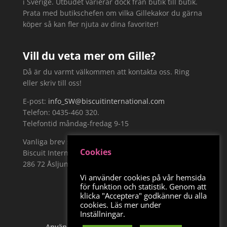
i Sverige. Utbudet varierar dock från butik till butik.
Prata med butikschefen om vilka Gillekakor du gärna
köper så kan fler njuta av dina favoriter!
Vill du veta mer om Gille?
Då är du varmt välkommen att kontakta oss. Ring
eller skriv till oss!
E-post:
info_SW@biscuitinternational.com
Telefon: 0435-460 320.
Telefontid måndag-fredag 9-15
Vanliga brev skickar du till:
Cookies
Biscuit International Sweden AB, Näckrosvägen 19,
286 72 Åsljunga
Vi använder cookies på vår hemsida
för funktion och statistik. Genom att
klicka "Acceptera" godkänner du alla
cookies. Läs mer under
Inställningar.
Användarvillkor
Integritetspolicy