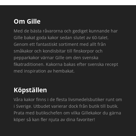
Om Gille
Med de bästa råvarorna och gediget kunnande har
Gille bakat goda kakor sedan slutet av 60-talet.
Genom ett fantastiskt sortiment med allt från
småkakor och kondisbitar till finskorpor och
pepparkakor värnar Gille om den svenska
fikatraditionen. Kakorna bakas efter svenska recept
med inspiration av hembakat.
Köpställen
Våra kakor finns i de flesta livsmedelsbutiker runt om
i Sverige. Utbudet varierar dock från butik till butik.
Prata med butikschefen om vilka Gillekakor du gärna
köper så kan fler njuta av dina favoriter!