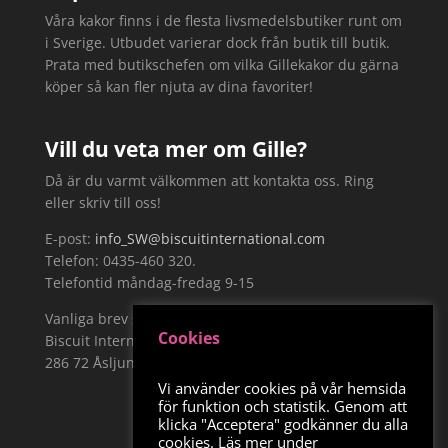
Våra kakor finns i de flesta livsmedelsbutiker runt om
i Sverige. Utbudet varierar dock från butik till butik.
Prata med butikschefen om vilka Gillekakor du gärna
köper så kan fler njuta av dina favoriter!
Vill du veta mer om Gille?
Då är du varmt välkommen att kontakta oss. Ring
eller skriv till oss!
E-post:
info_SW@biscuitinternational.com
Telefon: 0435-460 320.
Telefontid måndag-fredag 9-15
Vanliga brev skickar du till:
Cookies
Biscuit International Sweden AB, Näckrosvägen 19,
286 72 Åsljunga
Vi använder cookies på vår hemsida
för funktion och statistik. Genom att
klicka "Acceptera" godkänner du alla
cookies. Läs mer under