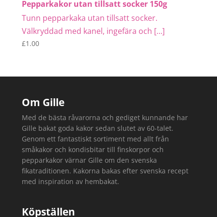
Pepparkakor utan tillsatt socker 150g
Tunn pepparkaka utan tillsatt socker.
Välkryddad med kanel, ingefära och […]
£
1.00
Om Gille
Med de bästa råvarorna och gediget kunnande har
Gille bakat goda kakor sedan slutet av 60-talet.
Genom ett fantastiskt sortiment med allt från
småkakor och kondisbitar till finskorpor och
pepparkakor värnar Gille om den svenska
fikatraditionen. Kakorna bakas efter svenska recept
med inspiration av hembakat.
Köpställen