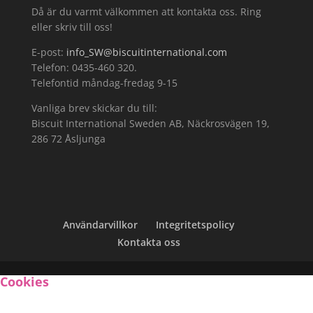
Då är du varmt välkommen att kontakta oss. Ring
eller skriv till oss!
E-post:
info_SW@biscuitinternational.com
Telefon: 0435-460 320.
Telefontid måndag-fredag 9-15
Vanliga brev skickar du till:
Biscuit International Sweden AB, Näckrosvägen 19,
286 72 Åsljunga
Användarvillkor
Integritetspolicy
Kontakta oss
Cookies