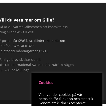
Vill du veta mer om Gille?
Då är du varmt välkommen att kontakta oss.
Ring eller skriv till oss!
E-post:
info_SW@biscuitinternational.com
Telefon: 0435-460 320.
Telefontid måndag-fredag 9-15
Vanliga brev skickar du till:
Biscuit International Sweden AB, Näckrosvägen
19, 286 72 Åsljunga
Cookies
Vi använder cookies på vår
hemsida för funktion och statistik.
Genom att klicka "Acceptera"