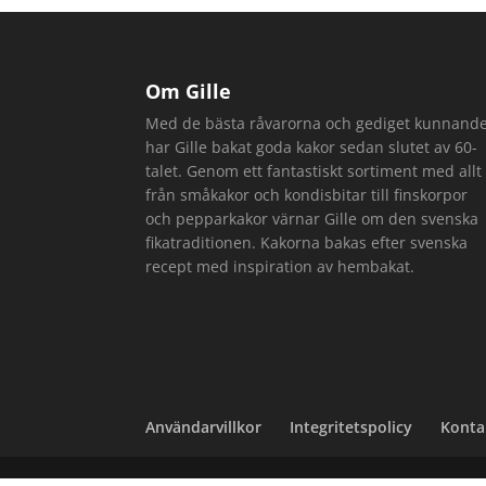
Om Gille
Med de bästa råvarorna och gediget kunnand
har Gille bakat goda kakor sedan slutet av 60-
talet. Genom ett fantastiskt sortiment med allt
från småkakor och kondisbitar till finskorpor
och pepparkakor värnar Gille om den svenska
fikatraditionen. Kakorna bakas efter svenska
recept med inspiration av hembakat.
Användarvillkor
Integritetspolicy
Konta