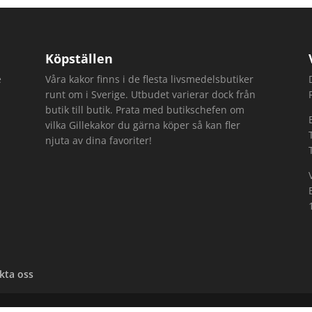
Köpställen
e
Våra kakor finns i de flesta livsmedelsbutiker
runt om i Sverige. Utbudet varierar dock från
butik till butik. Prata med butikschefen om
vilka Gillekakor du gärna köper så kan fler
njuta av dina favoriter!
kta oss