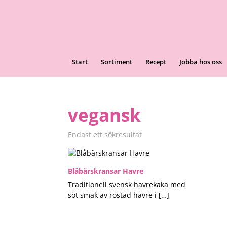
Start
Sortiment
Recept
Jobba hos oss
vegansk
Endast ett sökresultat
Blåbärskransar Havre
Traditionell svensk havrekaka med
söt smak av rostad havre i […]