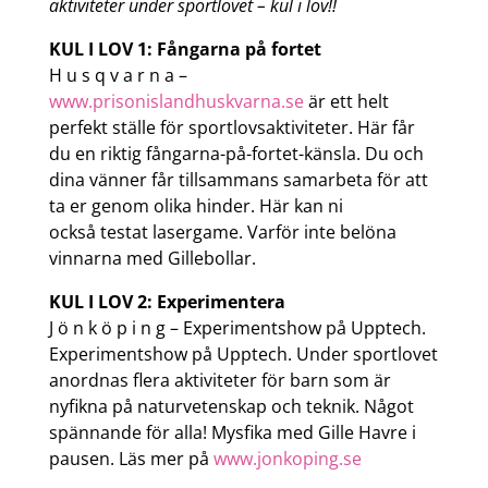
aktiviteter under sportlovet – kul i lov!!
KUL I LOV 1: Fångarna på fortet
H u s q v a r n a –
www.prisonislandhuskvarna.se
är ett helt
perfekt ställe för sportlovsaktiviteter. Här får
du en riktig fångarna-på-fortet-känsla. Du och
dina vänner får tillsammans samarbeta för att
ta er genom olika hinder. Här kan ni
också testat lasergame. Varför inte belöna
vinnarna med Gillebollar.
KUL I LOV 2: Experimentera
J ö n k ö p i n g – Experimentshow på Upptech.
Experimentshow på Upptech. Under sportlovet
anordnas flera aktiviteter för barn som är
nyfikna på naturvetenskap och teknik. Något
spännande för alla! Mysfika med Gille Havre i
pausen. Läs mer på
www.jonkoping.se