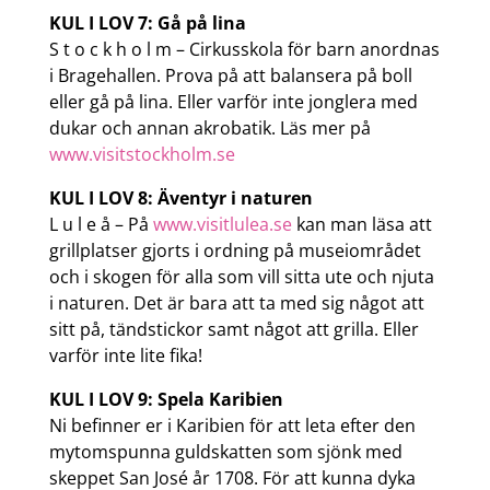
KUL I LOV 7: Gå på lina
S t o c k h o l m – Cirkusskola för barn anordnas
i Bragehallen. Prova på att balansera på boll
eller gå på lina. Eller varför inte jonglera med
dukar och annan akrobatik. Läs mer på
www.visitstockholm.se
KUL I LOV 8: Äventyr i naturen
L u l e å – På
www.visitlulea.se
kan man läsa att
grillplatser gjorts i ordning på museiområdet
och i skogen för alla som vill sitta ute och njuta
i naturen. Det är bara att ta med sig något att
sitt på, tändstickor samt något att grilla. Eller
varför inte lite fika!
KUL I LOV 9: Spela Karibien
Ni befinner er i Karibien för att leta efter den
mytomspunna guldskatten som sjönk med
skeppet San José år 1708. För att kunna dyka