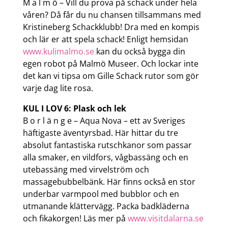
M a l m ö – Vill du prova på schack under hela
våren? Då får du nu chansen tillsammans med
Kristineberg Schackklubb! Dra med en kompis
och lär er att spela schack! Enligt hemsidan
www.kulimalmo.se
kan du också bygga din
egen robot på Malmö Museer. Och lockar inte
det kan vi tipsa om Gille Schack rutor som gör
varje dag lite rosa.
KUL I LOV 6: Plask och lek
B o r l ä n g e – Aqua Nova – ett av Sveriges
häftigaste äventyrsbad. Här hittar du tre
absolut fantastiska rutschkanor som passar
alla smaker, en vildfors, vågbassäng och en
utebassäng med virvelström och
massagebubbelbänk. Här finns också en stor
underbar varmpool med bubblor och en
utmanande klättervägg. Packa badkläderna
och fikakorgen! Läs mer på
www.visitdalarna.se