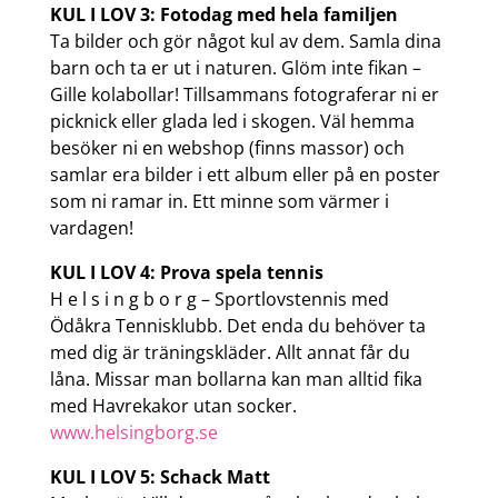
KUL I LOV 3: Fotodag med hela familjen
Ta bilder och gör något kul av dem. Samla dina
barn och ta er ut i naturen. Glöm inte fikan –
Gille kolabollar! Tillsammans fotograferar ni er
picknick eller glada led i skogen. Väl hemma
besöker ni en webshop (finns massor) och
samlar era bilder i ett album eller på en poster
som ni ramar in. Ett minne som värmer i
vardagen!
KUL I LOV 4: Prova spela tennis
H e l s i n g b o r g – Sportlovstennis med
Ödåkra Tennisklubb. Det enda du behöver ta
med dig är träningskläder. Allt annat får du
låna. Missar man bollarna kan man alltid fika
med Havrekakor utan socker.
www.helsingborg.se
KUL I LOV 5: Schack Matt