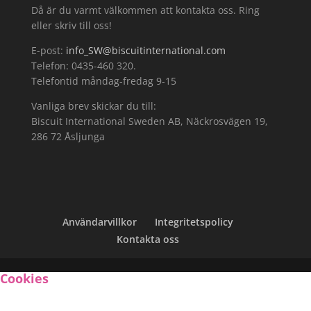
Då är du varmt välkommen att kontakta oss. Ring
eller skriv till oss!
E-post:
info_SW@biscuitinternational.com
Telefon: 0435-460 320.
Telefontid måndag-fredag 9-15
Vanliga brev skickar du till:
Biscuit International Sweden AB, Näckrosvägen 19,
286 72 Åsljunga
Användarvillkor
Integritetspolicy
Kontakta oss
Cookies