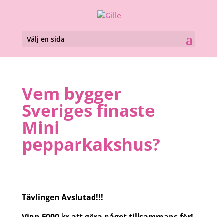
Välj en sida
Vem bygger
Sveriges finaste
Mini
pepparkakshus?
Tävlingen Avslutad!!!
Vinn 5000 kr att göra något tillsammans
för
!