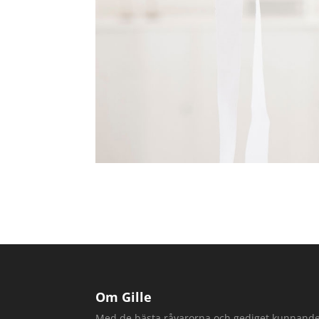
Om Gille
Med de bästa råvarorna och gediget kunnand