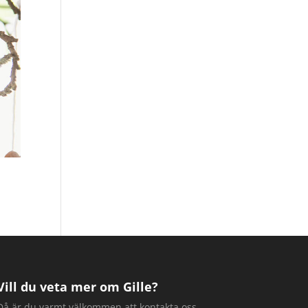
Vill du veta mer om Gille?
Då är du varmt välkommen att kontakta oss.