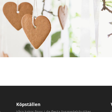
Köpställen
e
Våra kakor finns i de flesta livsmedelsbutiker