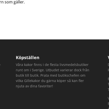
arn som gäller.
Köpställen
e
Våra kakor finns i de flesta livsmedelsbutiker
runt om i Sverige. Utbudet varierar dock från
butik till butik. Prata med butikschefen om
vilka Gillekakor du gärna köper så kan fler
njuta av dina favoriter!