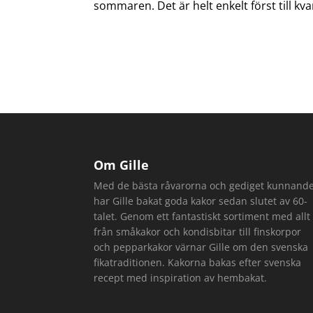
sommaren. Det är helt enkelt först till kv
Om Gille
Med de bästa råvarorna och gediget kunnand
har Gille bakat goda kakor sedan slutet av 60-
talet. Genom ett fantastiskt sortiment med allt
från småkakor och kondisbitar till finskorpor
och pepparkakor värnar Gille om den svenska
fikatraditionen. Kakorna bakas efter svenska
recept med inspiration av hembakat.