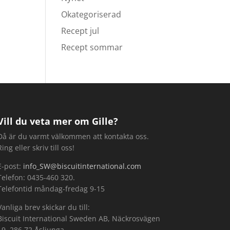
Okategoriserad
Recept jul
Recept sommar
Vill du veta mer om Gille?
Då är du varmt välkommen att kontakta oss.
Ring eller skriv till oss!
E-post:
info_SW@biscuitinternational.com
Telefon: 0435-460 320.
Telefontid måndag-fredag 9-15
Vanliga brev skickar du till:
Biscuit International Sweden AB, Näckrosvägen
19, 286 72 Åsljunga