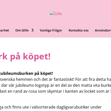
barhet
Om Gille
Vanliga frågor
Kontakta oss
Användarv
rk på köpet!
u jubileumsburken på köpet!
e svenska hemmen och det är fantastiskt! För att fira detta ha
 där vår jubileums-logotyp är en del av den matta vita burk
ast en rand av rosa som skymtar i kanten av locket som är 
a och finns ute i välsorterade dagligvarubutiker under