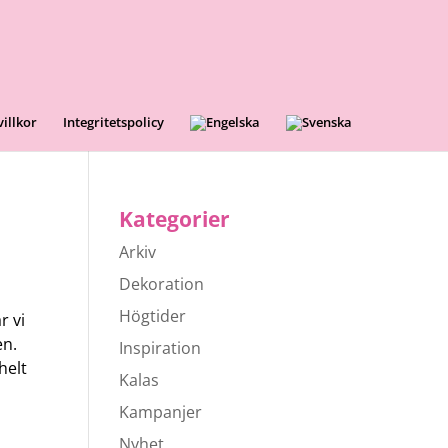
illkor
Integritetspolicy
Kategorier
Arkiv
Dekoration
Högtider
r vi
en.
Inspiration
helt
Kalas
Kampanjer
Nyhet