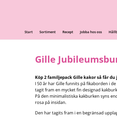
Start
Sortiment
Recept
Jobba hos oss
Håll
Gille Jubileumsbu
Köp 2 familjepack Gille kakor så får d
I 50 år har Gille funnits på fikaborden i d
tagit fram en mycket fin designad kakburk
På den minimalistiska kakburken syns end
rosa på insidan.
Den har tagits fram i en begränsad upplag