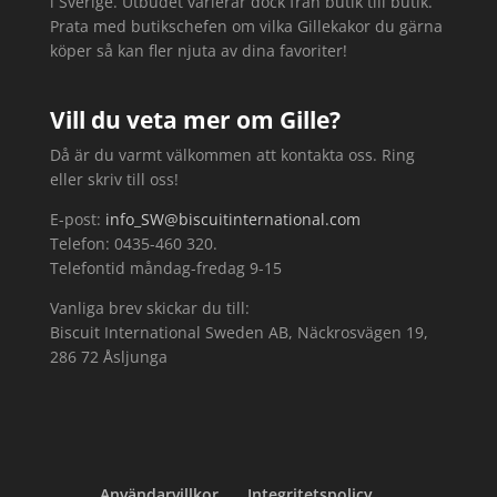
i Sverige. Utbudet varierar dock från butik till butik.
Prata med butikschefen om vilka Gillekakor du gärna
köper så kan fler njuta av dina favoriter!
Vill du veta mer om Gille?
Då är du varmt välkommen att kontakta oss. Ring
eller skriv till oss!
E-post:
info_SW@biscuitinternational.com
Telefon: 0435-460 320.
Telefontid måndag-fredag 9-15
Vanliga brev skickar du till:
Biscuit International Sweden AB, Näckrosvägen 19,
286 72 Åsljunga
Användarvillkor
Integritetspolicy