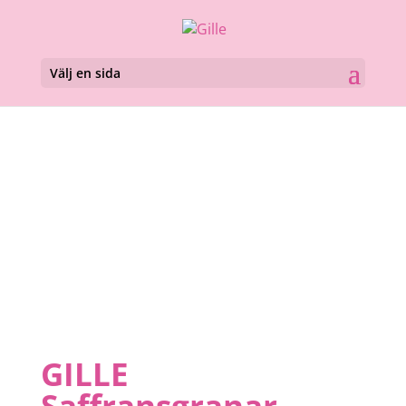
Välj en sida
GILLE
Saffransgranar