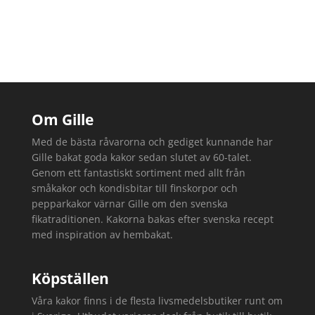
Om Gille
Med de bästa råvarorna och gediget kunnande har
Gille bakat goda kakor sedan slutet av 60-talet.
Genom ett fantastiskt sortiment med allt från
småkakor och kondisbitar till finskorpor och
pepparkakor värnar Gille om den svenska
fikatraditionen. Kakorna bakas efter svenska recept
med inspiration av hembakat.
Köpställen
Våra kakor finns i de flesta livsmedelsbutiker runt om