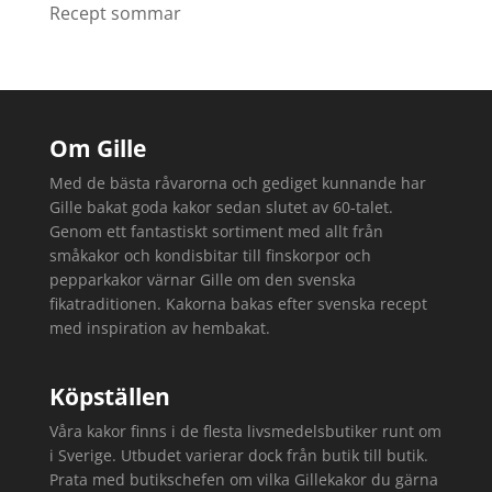
Recept sommar
Om Gille
Med de bästa råvarorna och gediget kunnande har
Gille bakat goda kakor sedan slutet av 60-talet.
Genom ett fantastiskt sortiment med allt från
småkakor och kondisbitar till finskorpor och
pepparkakor värnar Gille om den svenska
fikatraditionen. Kakorna bakas efter svenska recept
med inspiration av hembakat.
Köpställen
Våra kakor finns i de flesta livsmedelsbutiker runt om
i Sverige. Utbudet varierar dock från butik till butik.
Prata med butikschefen om vilka Gillekakor du gärna