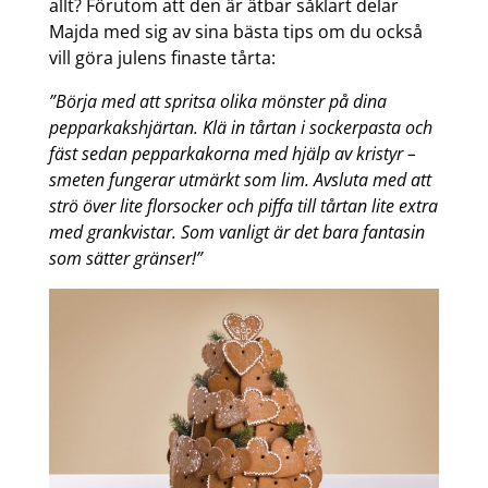
allt? Förutom att den är ätbar såklart delar
Majda med sig av sina bästa tips om du också
vill göra julens finaste tårta:
”Börja med att spritsa olika mönster på dina
pepparkakshjärtan. Klä in tårtan i sockerpasta och
fäst sedan pepparkakorna med hjälp av kristyr –
smeten fungerar utmärkt som lim. Avsluta med att
strö över lite florsocker och piffa till tårtan lite extra
med grankvistar. Som vanligt är det bara fantasin
som sätter gränser!”