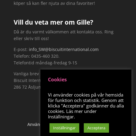
köper så kan fler njuta av dina favoriter!
Vill du veta mer om Gille?
Då är du varmt välkommen att kontakta oss. Ring
eller skriv till oss!
E-post:
info_SW@biscuitinternational.com
Telefon: 0435-460 320.
Telefontid måndag-fredag 9-15
Vanliga brev skickar du till:
Cookies
Biscuit International Sweden AB, Näckrosvägen 19,
286 72 Åsljunga
Vi använder cookies på vår hemsida
för funktion och statistik. Genom att
klicka "Acceptera" godkänner du alla
cookies. Läs mer under
Inställningar.
Användarvillkor
Integritetspolicy
Inställningar
Acceptera
Kontakta oss