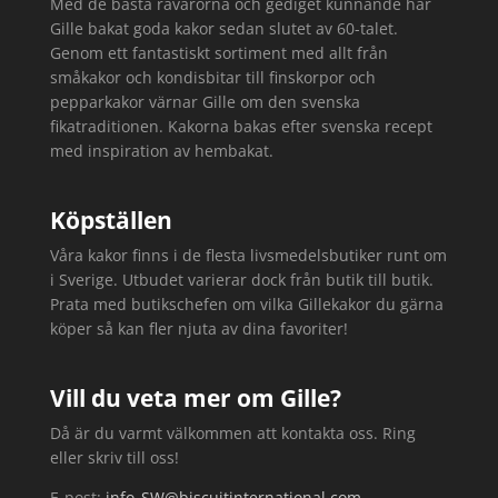
Med de bästa råvarorna och gediget kunnande har
Gille bakat goda kakor sedan slutet av 60-talet.
Genom ett fantastiskt sortiment med allt från
småkakor och kondisbitar till finskorpor och
pepparkakor värnar Gille om den svenska
fikatraditionen. Kakorna bakas efter svenska recept
med inspiration av hembakat.
Köpställen
Våra kakor finns i de flesta livsmedelsbutiker runt om
i Sverige. Utbudet varierar dock från butik till butik.
Prata med butikschefen om vilka Gillekakor du gärna
köper så kan fler njuta av dina favoriter!
Vill du veta mer om Gille?
Då är du varmt välkommen att kontakta oss. Ring
eller skriv till oss!
E-post:
info_SW@biscuitinternational.com