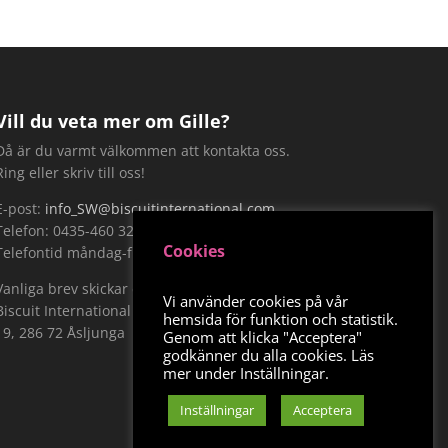
Vill du veta mer om Gille?
Då är du varmt välkommen att kontakta oss.
Ring eller skriv till oss!
E-post:
info_SW@biscuitinternational.com
Telefon: 0435-460 320.
Cookies
Telefontid måndag-fredag 9-15
Vanliga brev skickar du till:
Vi använder cookies på vår
Biscuit International Sweden AB, Näckrosvägen
hemsida för funktion och statistik.
19, 286 72 Åsljunga
Genom att klicka "Acceptera"
godkänner du alla cookies. Läs
mer under Inställningar.
Inställningar
Acceptera