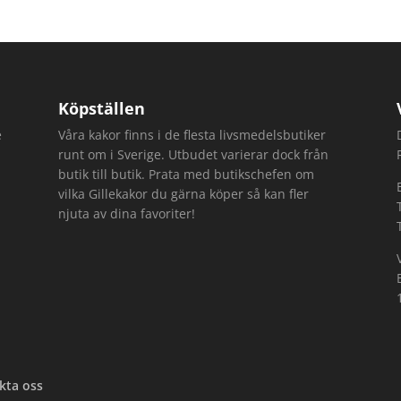
Köpställen
e
Våra kakor finns i de flesta livsmedelsbutiker
runt om i Sverige. Utbudet varierar dock från
butik till butik. Prata med butikschefen om
vilka Gillekakor du gärna köper så kan fler
njuta av dina favoriter!
kta oss