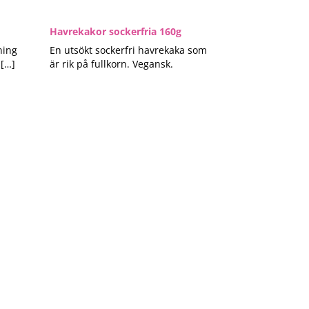
Havrekakor sockerfria 160g
ning
En utsökt sockerfri havrekaka som
 […]
är rik på fullkorn. Vegansk.