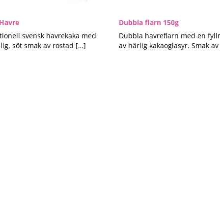
 Havre
Dubbla flarn 150g
tionell svensk havrekaka med
Dubbla havreflarn med en fyll
llig, söt smak av rostad […]
av härlig kakaoglasyr. Smak av