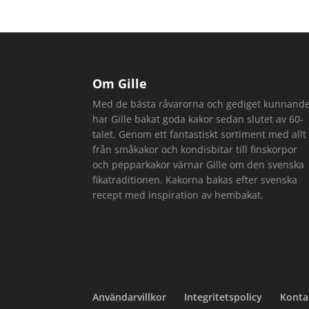
Om Gille
Med de bästa råvarorna och gediget kunnand
har Gille bakat goda kakor sedan slutet av 60-
talet. Genom ett fantastiskt sortiment med allt
från småkakor och kondisbitar till finskorpor
och pepparkakor värnar Gille om den svenska
fikatraditionen. Kakorna bakas efter svenska
recept med inspiration av hembakat.
Användarvillkor
Integritetspolicy
Konta