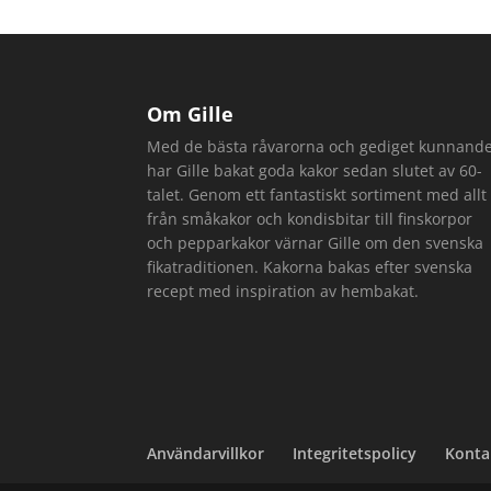
Om Gille
Med de bästa råvarorna och gediget kunnand
har Gille bakat goda kakor sedan slutet av 60-
talet. Genom ett fantastiskt sortiment med allt
från småkakor och kondisbitar till finskorpor
och pepparkakor värnar Gille om den svenska
fikatraditionen. Kakorna bakas efter svenska
recept med inspiration av hembakat.
Användarvillkor
Integritetspolicy
Konta