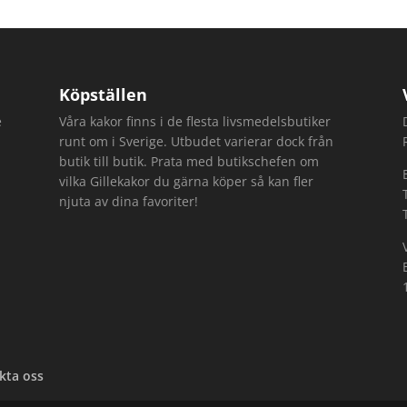
Köpställen
e
Våra kakor finns i de flesta livsmedelsbutiker
runt om i Sverige. Utbudet varierar dock från
butik till butik. Prata med butikschefen om
vilka Gillekakor du gärna köper så kan fler
njuta av dina favoriter!
kta oss