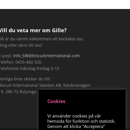
Vill du veta mer om Gille?
Då är du varmt välkommen att kontakta oss.
Ring eller skriv till oss!
E-post:
info_SW@biscuitinternational.com
Telefon: 0435-460 320.
Telefontid måndag-fredag 9-15
Vanliga brev skickar du till:
Biscuit International Sweden AB, Näckrosvägen
19, 286 72 Åsljunga
Cookies
Vi använder cookies på vår
hemsida för funktion och statistik.
Genom att klicka "Acceptera"