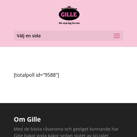
Välj en sida
[totalpoll id="9588"]
Om Gille
Med de bästa råvarorna och gediget kunnande har
Gille bakat goda kakor sedan slutet av 60-talet.