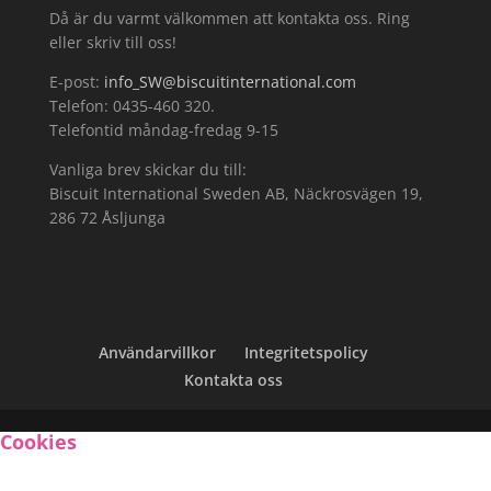
Då är du varmt välkommen att kontakta oss. Ring
eller skriv till oss!
E-post:
info_SW@biscuitinternational.com
Telefon: 0435-460 320.
Telefontid måndag-fredag 9-15
Vanliga brev skickar du till:
Biscuit International Sweden AB, Näckrosvägen 19,
286 72 Åsljunga
Användarvillkor
Integritetspolicy
Kontakta oss
Cookies