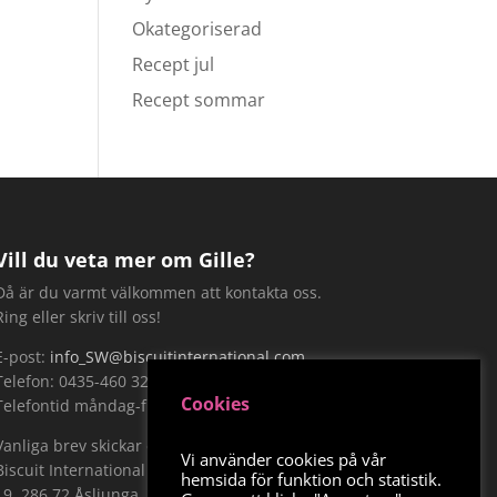
Okategoriserad
Recept jul
Recept sommar
Vill du veta mer om Gille?
Då är du varmt välkommen att kontakta oss.
Ring eller skriv till oss!
E-post:
info_SW@biscuitinternational.com
Telefon: 0435-460 320.
Cookies
Telefontid måndag-fredag 9-15
Vanliga brev skickar du till:
Vi använder cookies på vår
Biscuit International Sweden AB, Näckrosvägen
hemsida för funktion och statistik.
19, 286 72 Åsljunga