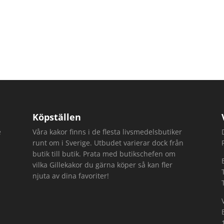
Köpställen
e
Våra kakor finns i de flesta livsmedelsbutiker
runt om i Sverige. Utbudet varierar dock från
butik till butik. Prata med butikschefen om
vilka Gillekakor du gärna köper så kan fler
njuta av dina favoriter!