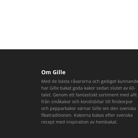
Om Gille
Med de bästa råvarorna och gediget kunnand
har Gille bakat goda kakor sedan slutet av 60-
talet. Genom ett fantastiskt sortiment med allt
från småkakor och kondisbitar till finskorpor
och pepparkakor värnar Gille om den svenska
fikatraditionen. Kakorna bakas efter svenska
recept med inspiration av hembakat.