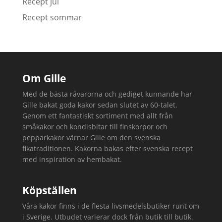
Recept jul
Recept sommar
Om Gille
Med de bästa råvarorna och gediget kunnande har
Gille bakat goda kakor sedan slutet av 60-talet.
Genom ett fantastiskt sortiment med allt från
småkakor och kondisbitar till finskorpor och
pepparkakor värnar Gille om den svenska
fikatraditionen. Kakorna bakas efter svenska recept
med inspiration av hembakat.
Köpställen
Våra kakor finns i de flesta livsmedelsbutiker runt om
i Sverige. Utbudet varierar dock från butik till butik.