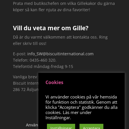
Prata med butikschefen om vilka Gillekakor du gärna
köper så kan fler njuta av dina favoriter!
Vill du veta mer om Gille?
Då är du varmt välkommen att kontakta oss. Ring
eller skriv till oss!
E-post:
info_SW@biscuitinternational.com
Telefon: 0435-460 320.
Telefontid måndag-fredag 9-15
Vanliga brev skickar du till:
Cookies
Biscuit International Sweden AB, Näckrosvägen 19,
286 72 Åsljunga
Vi använder cookies på vår hemsida
för funktion och statistik. Genom att
klicka "Acceptera" godkänner du alla
cookies. Läs mer under
Inställningar.
Användarvillkor
Integritetspolicy
Inställningar
Acceptera