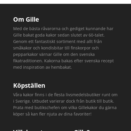
Om Gille
Med de bästa råvarorna och gediget kunnande har
Gille bakat goda kakor sedan slutet av 60-talet.
Genom ett fantastiskt sortiment med allt från
småkakor och kondisbitar till finskorpor och
pepparkakor värnar Gille om den svenska
fikatraditionen. Kakorna bakas efter svenska recept
med inspiration av hembakat.
Köpställen
Våra kakor finns i de flesta livsmedelsbutiker runt om
i Sverige. Utbudet varierar dock från butik till butik.
Prata med butikschefen om vilka Gillekakor du gärna
köper så kan fler njuta av dina favoriter!