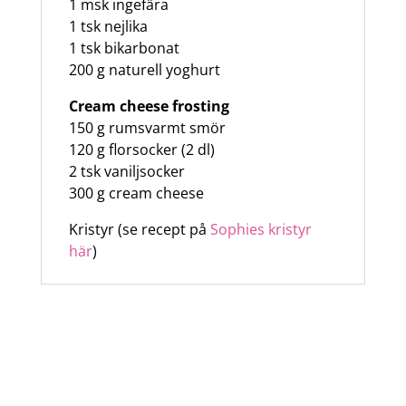
1 msk ingefära
1 tsk nejlika
1 tsk bikarbonat
200 g naturell yoghurt
Cream cheese frosting
150 g rumsvarmt smör
120 g florsocker (2 dl)
2 tsk vaniljsocker
300 g cream cheese
Kristyr (se recept på
Sophies kristyr
här
)