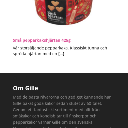
Små pepparkakshjärtan 425g
Vår storsäljande pepparkaka. Klassiskt tunna och
spröda hjärtan med en […]
Om Gille
Med de bästa råvarorna och gediget kunnande har
Gille bakat goda kakor sedan slutet av 60-talet.
Genom ett fantastiskt sortiment med allt från
småkakor och kondisbitar till finskorpor och
pepparkakor värnar Gille om den svenska