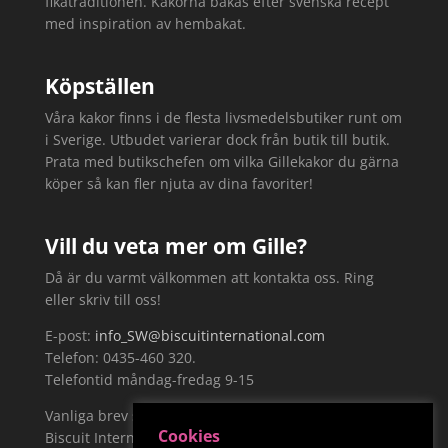
fikatraditionen. Kakorna bakas efter svenska recept
med inspiration av hembakat.
Köpställen
Våra kakor finns i de flesta livsmedelsbutiker runt om
i Sverige. Utbudet varierar dock från butik till butik.
Prata med butikschefen om vilka Gillekakor du gärna
köper så kan fler njuta av dina favoriter!
Vill du veta mer om Gille?
Då är du varmt välkommen att kontakta oss. Ring
eller skriv till oss!
E-post:
info_SW@biscuitinternational.com
Telefon: 0435-460 320.
Telefontid måndag-fredag 9-15
Vanliga brev skickar du till:
Cookies
Biscuit International Sweden AB, Näckrosvägen 19,