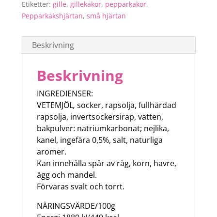
Etiketter:
gille
,
gillekakor
,
pepparkakor
,
Pepparkakshjärtan
,
små hjärtan
Beskrivning
Beskrivning
INGREDIENSER:
VETEMJÖL
,
socker, rapsolja, fullhärdad
rapsolja, invertsockersirap, vatten,
bakpulver: natriumkarbonat; nejlika,
kanel, ingefära 0,5%, salt, naturliga
aromer.
Kan innehålla spår av råg, korn, havre,
ägg och mandel.
Förvaras svalt och torrt.
NÄRINGSVÄRDE/100g