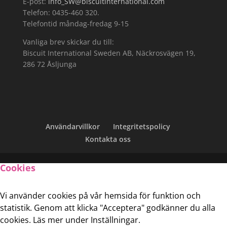
E-post:
info_SW@biscuitinternational.com
Telefon: 0435-460 320.
Telefontid måndag-fredag 9-15
Vanliga brev skickar du till:
Biscuit International Sweden AB, Näckrosvägen 19,
286 72 Åsljunga
Användarvillkor
Integritetspolicy
Kontakta oss
Cookies
Vi använder cookies på vår hemsida för funktion och
statistik. Genom att klicka "Acceptera" godkänner du alla
cookies. Läs mer under Inställningar.